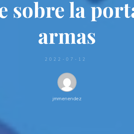
e sobre la por
armas
2022-07-12
jmmenendez