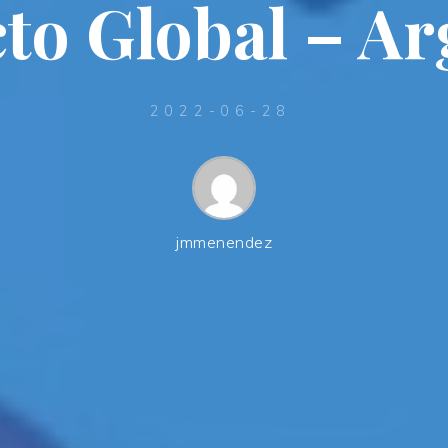
to Global – Ar
2022-06-28
jmmenendez